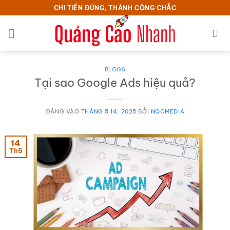
Bỏ
CHI TIỀN ĐÚNG, THÀNH CÔNG CHẮC
qua
nội
dung
BLOGS
Tại sao Google Ads hiệu quả?
ĐĂNG VÀO
THÁNG 5 14, 2025
BỞI
NQCMEDIA
14
Th5