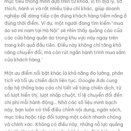
mục tiêu thông minh dựa trên từ khóa, vị trí địa lý, sở
thích, hành vi và rất nhiều tiêu chí khác, giúp doanh
nghiệp dễ dàng tiếp cận đúng khách hàng tiềm năng ở
đúng thời điểm. Ví dụ, một người đang tìm kiếm “mua
áo sơ mi nam tại Hà Nội” sẽ nhìn thấy quảng cáo của
các cửa hàng quần áo trong khu vực này ngay trên
trang kết quả đầu tiên. Điều này không chỉ tăng khả
năng chuyển đổi, mà còn rút ngắn hành trình mua sắm
của khách hàng.’
Một ưu điểm nổi bật khác là khả năng đo lường, phân
tích và tối ưu chiến dịch liên tục. Google Ads cung
cấp hệ thống báo cáo chi tiết về từng chiến dịch, từ
số lượt hiển thị, lượt nhấp chuột, tỉ lệ chuyển đổi đến
chi phí mỗi hành động… Nhờ các số liệu minh bạch
này, bạn luôn có thể điều chỉnh nội dung, ngân sách,
mục tiêu hoặc tệp đối tượng một cách nhanh chóng
và chính xác. Không có điều này, những nỗ lực quảng