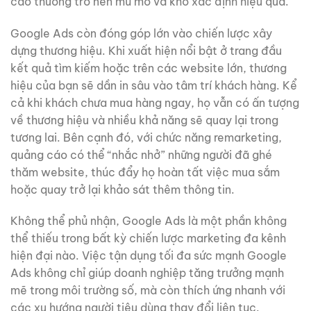
cáo thường trở nên mù mờ và khó xác định hiệu quả.
Google Ads còn đóng góp lớn vào chiến lược xây
dựng thương hiệu. Khi xuất hiện nổi bật ở trang đầu
kết quả tìm kiếm hoặc trên các website lớn, thương
hiệu của bạn sẽ dần in sâu vào tâm trí khách hàng. Kể
cả khi khách chưa mua hàng ngay, họ vẫn có ấn tượng
về thương hiệu và nhiều khả năng sẽ quay lại trong
tương lai. Bên cạnh đó, với chức năng remarketing,
quảng cáo có thể “nhắc nhở” những người đã ghé
thăm website, thúc đẩy họ hoàn tất việc mua sắm
hoặc quay trở lại khảo sát thêm thông tin.
Không thể phủ nhận, Google Ads là một phần không
thể thiếu trong bất kỳ chiến lược marketing đa kênh
hiện đại nào. Việc tận dụng tối đa sức mạnh Google
Ads không chỉ giúp doanh nghiệp tăng trưởng mạnh
mẽ trong môi trường số, mà còn thích ứng nhanh với
các xu hướng người tiêu dùng thay đổi liên tục.