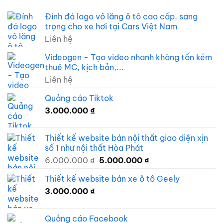
Đính đá logo vô lăng ô tô cao cấp, sang
trọng cho xe hơi tại Cars Việt Nam
Liên hệ
Videogen - Tạo video nhanh không tốn kém
thuê MC, kịch bản,...
Liên hệ
Quảng cáo Tiktok
3.000.000
₫
Thiết kế website bán nội thất giao diện xịn
số 1 như nội thất Hòa Phát
Giá
Giá
6.000.000
₫
5.000.000
₫
gốc
hiện
Thiết kế website bán xe ô tô Geely
là:
tại
3.000.000
₫
6.000.000 ₫.
là:
5.000.000 ₫.
Quảng cáo Facebook