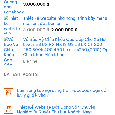
3.000.000
₫
Thiết kế website nhà hàng, trình bày menu
món ăn, đặt bàn online
Giá
Giá
3.000.000
₫
2.000.000
₫
gốc
hiện
Vỏ Bảo Vệ Chìa Khóa Cao Cấp Cho Xe Hơi
là:
tại
Lexus ES UX RX NX IS GS LS LX CT 200
3.000.000 ₫.
là:
260 300h 400 450 Lexus Is250 (2010) Ốp
2.000.000 ₫.
Chìa Khóa Móc Khóa
Liên hệ
LATEST POSTS
Làm sáng tạo nội dung trên Facebook bạn cần
21
Th3
lưu ý gì để Viral?
Thiết Kế Website Bất Động Sản Chuyên
17
Th3
Nghiệp: Bí Quyết Thu Hút Khách Hàng