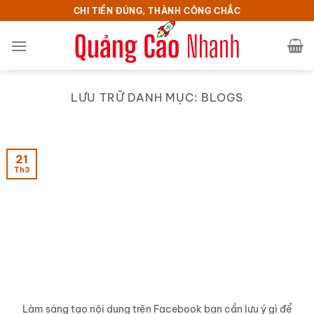
Bỏ
CHI TIỀN ĐÚNG, THÀNH CÔNG CHẮC
qua
nội
dung
LƯU TRỮ DANH MỤC:
BLOGS
21
Th3
Làm sáng tạo nội dung trên Facebook bạn cần lưu ý gì để