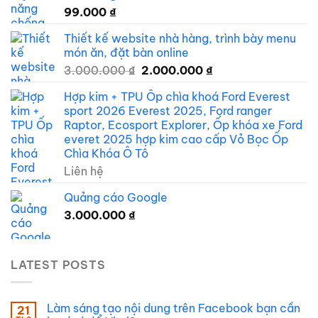
99.000
₫
Thiết kế website nhà hàng, trình bày menu
món ăn, đặt bàn online
Giá
Giá
3.000.000
₫
2.000.000
₫
gốc
hiện
Hợp kim + TPU Ốp chìa khoá Ford Everest
là:
tại
sport 2026 Everest 2025, Ford ranger
3.000.000 ₫.
là:
Raptor, Ecosport Explorer, Ốp khóa xe Ford
2.000.000 ₫.
everet 2025 hợp kim cao cấp Vỏ Bọc Ốp
Chìa Khóa Ô Tô
Liên hệ
Quảng cáo Google
3.000.000
₫
LATEST POSTS
Làm sáng tạo nội dung trên Facebook bạn cần
21