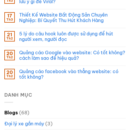
Th3
lưu ý gì để Viral?
Thiết Kế Website Bất Động Sản Chuyên
17
Th3
Nghiệp: Bí Quyết Thu Hút Khách Hàng
5 lý do câu hook luôn được sử dụng để hút
21
Th2
người xem, người đọc
Quảng cáo Google vào website: Có tốt không?
20
Th2
cách làm sao để hiệu quả?
Quảng cáo facebook vào thẳng website: có
20
Th2
tốt không?
DANH MỤC
Blogs
(68)
Đại lý xe gắn máy
(3)