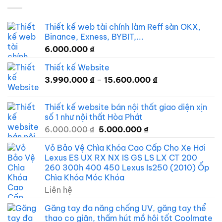
Thiết kế web tài chính làm Reff sàn OKX,
Binance, Exness, BYBIT,...
6.000.000
₫
Thiết kế Website
Khoảng
3.990.000
₫
–
15.600.000
₫
giá:
từ
Thiết kế website bán nội thất giao diện xịn
3.990.000 ₫
số 1 như nội thất Hòa Phát
đến
Giá
Giá
6.000.000
₫
5.000.000
₫
15.600.000 ₫
gốc
hiện
Vỏ Bảo Vệ Chìa Khóa Cao Cấp Cho Xe Hơi
là:
tại
Lexus ES UX RX NX IS GS LS LX CT 200
6.000.000 ₫.
là:
260 300h 400 450 Lexus Is250 (2010) Ốp
5.000.000 ₫.
Chìa Khóa Móc Khóa
Liên hệ
Găng tay đa năng chống UV, găng tay thể
thao co giãn, thấm hút mồ hôi tốt Coolmate