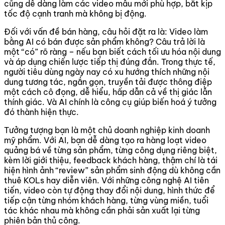
cũng dễ dàng làm các video mẫu mới phù hợp, bắt kịp
tốc độ cạnh tranh mà không bị động.
Đối với vấn đề bán hàng, câu hỏi đặt ra là: Video làm
bằng AI có bán được sản phẩm không? Câu trả lời là
một “có” rõ ràng – nếu bạn biết cách tối ưu hóa nội dung
và áp dụng chiến lược tiếp thị đúng đắn. Trong thực tế,
người tiêu dùng ngày nay có xu hướng thích những nội
dung tương tác, ngắn gọn, truyền tải được thông điệp
một cách cô đọng, dễ hiểu, hấp dẫn cả về thị giác lẫn
thính giác. Và AI chính là công cụ giúp biến hoá ý tưởng
đó thành hiện thực.
Tưởng tượng bạn là một chủ doanh nghiệp kinh doanh
mỹ phẩm. Với AI, bạn dễ dàng tạo ra hàng loạt video
quảng bá về từng sản phẩm, từng công dụng riêng biệt,
kèm lời giới thiệu, feedback khách hàng, thậm chí là tái
hiện hình ảnh “review” sản phẩm sinh động dù không cần
thuê KOLs hay diễn viên. Với những công nghệ AI tiên
tiến, video còn tự động thay đổi nội dung, hình thức để
tiếp cận từng nhóm khách hàng, từng vùng miền, tuổi
tác khác nhau mà không cần phải sản xuất lại từng
phiên bản thủ công.