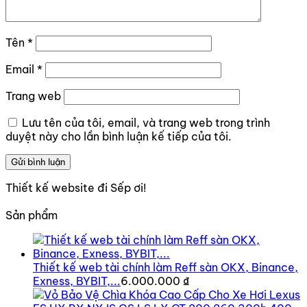
Tên
*
Email
*
Trang web
Lưu tên của tôi, email, và trang web trong trình
duyệt này cho lần bình luận kế tiếp của tôi.
Thiết kế website đi Sếp ơi!
Sản phẩm
Thiết kế web tài chính làm Reff sàn OKX, Binance,
Exness, BYBIT,...
6.000.000
₫