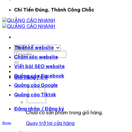
Chi Tiền Đúng, Thành Công Chắc
Thiết kế website
Tìm
Chăm sóc website
kiếm:
Viết bài SEO website
Quảng cáo Facebook
Giỏ hàng /
0
₫
Quảng cáo Google
Quảng cáo Tiktok
Đăng nhập / Đăng ký
Chưa có sản phẩm trong giỏ hàng.
Quay trở lại cửa hàng
Blogs