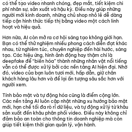
có thể tạo video nhanh chóng, đẹp mắt, tiết kiệm chi
phí nhân sự, sản xuất và hậu kỳ. Điều này giúp những
người mới kinh doanh, những chủ shop nhỏ lẻ dễ dàng
tiếp cận hình thức tiếp thị bằng video một cách linh
hoạt và hiệu quả.
Hơn nữa, AI còn mở ra cơ hội sáng tạo không giới hạn.
Bạn có thể thử nghiệm nhiều phong cách diễn đạt khác
nhau, từ nghiêm túc, chuyên nghiệp đến hài hước, sáng
tạo. Các hiệu ứng, hình ảnh động hay thậm chí là
deepfake để “biến hóa” thành những nhân vật nổi tiếng
vẫn có thể được xử lý bởi các nền tảng AI hiện đại. Nhờ
đó, video của bạn luôn tươi mới, hấp dẫn, giữ chân
khách hàng lâu hơn và để lại ấn tượng sâu sắc hơn với
người xem.
Tính bảo mật và tự động hóa cũng là điểm cộng lớn.
Các nền tảng AI luôn cập nhật những xu hướng bảo mật
mới, hạn chế tối đa rò rỉ dữ liệu, và tự động xử lý từ khâu
sản xuất đến khâu phân phối video. Điều này không chỉ
đảm bảo an toàn cho thông tin doanh nghiệp mà còn
giúp tiết kiệm thời gian quản lý, vận hành.