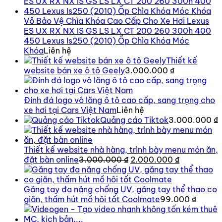
Vỏ Bảo Vệ Chìa Khóa Cao Cấp Cho Xe Hơi Lexus
ES UX RX NX IS GS LS LX CT 200 260 300h 400
450 Lexus Is250 (2010) Ốp Chìa Khóa Móc
Khóa
Liên hệ
Thiết kế
website bán xe ô tô Geely
3.000.000
₫
Đính đá logo vô lăng ô tô cao cấp, sang trọng cho
xe hơi tại Cars Việt Nam
Liên hệ
Quảng cáo Tiktok
3.000.000
₫
Thiết kế website nhà hàng, trình bày menu món ăn,
Giá
Giá
đặt bàn online
3.000.000
₫
2.000.000
₫
gốc
hiện
là:
tại
3.000.000 ₫.
là:
Găng tay đa năng chống UV, găng tay thể thao co
2.000.000 
giãn, thấm hút mồ hôi tốt Coolmate
99.000
₫