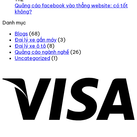
Quảng cáo facebook vào thẳng website: có tốt
không?
Danh mục
Blogs
(68)
Đại lý xe gắn máy
(3)
Đại lý xe ô tô
(8)
Quảng cáo ngành nghề
(26)
Uncategorized
(1)