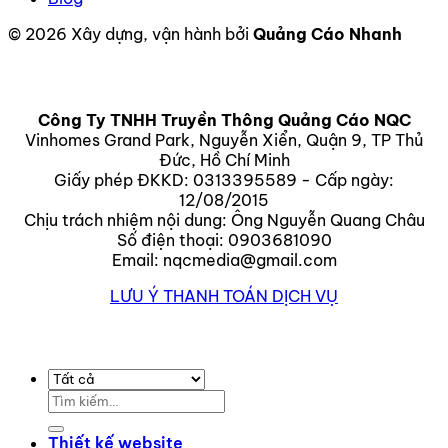
© 2026 Xây dựng, vận hành bởi
Quảng Cáo Nhanh
Công Ty TNHH Truyền Thông Quảng Cáo NQC
Vinhomes Grand Park, Nguyễn Xiển, Quận 9, TP Thủ
Đức, Hồ Chí Minh
Giấy phép ĐKKD: 0313395589 - Cấp ngày:
12/08/2015
Chịu trách nhiệm nội dung: Ông Nguyễn Quang Châu
Số điện thoại: 0903681090
Email: nqcmedia@gmail.com
LƯU Ý THANH TOÁN DỊCH VỤ
Tìm
kiếm:
Thiết kế website