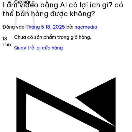
Giỏ hàng
Làm video bằng AI có lợi ích gì? có
thể bán hàng được không?
Đăng vào
Tháng 5 18, 2025
bởi
nqcmedia
Chưa có sản phẩm trong giỏ hàng.
18
Th5
Quay trở lại cửa hàng