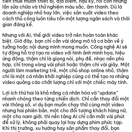
tiền thuê mướn thiết bị, địa điểm, hậu kỳ, rồi còn những
lần sửa chữa và thử nghiệm màu sắc, âm thanh. Dù là
doanh nghiệp nhỏ hay lớn, việc sản xuất video theo
cách thủ công luôn tiêu tốn một lượng ngân sách và thời
gian đáng kể.
Nhưng với AI, thế giới video trở nên hoàn toàn khác
biệt. Giờ đây, bạn chỉ cần vài dòng mô tả cơ bản về ý
tưởng hoặc nội dung mình mong muốn. Công nghệ AI sẽ
tự động hỗ trợ tạo ra video với hình ảnh minh họa, hiệu
ứng động, thậm chí là giọng nói, phụ đề, nhạc nền phù
hợp, chỉ trong vòng vài phút hoặc thậm chí vài giây. Một
người làm marketing trẻ, một chủ shop online nhỏ, thậm
chí là một cá nhân khởi nghiệp cũng có thể tạo ra những
video quảng cáo chất lượng chỉ với một chiếc máy tính.
Lợi ích thứ hai là khả năng cá nhân hóa và “update”
nhanh chóng theo từng chiến dịch. Chỉ cần thay đổi một
vài thông số, ví dụ bạn muốn chạy thử cùng một video
nhưng hai phiên bản, một cho đối tượng khách hàng nữ,
một cho nam giới, thì nền tảng AI chỉ cần mất vài phút
để xử lý, không phải quay lại hay dựng phim phức tạp.
Khi thị trường, xu hướng hay sản phẩm thay đổi, bạn