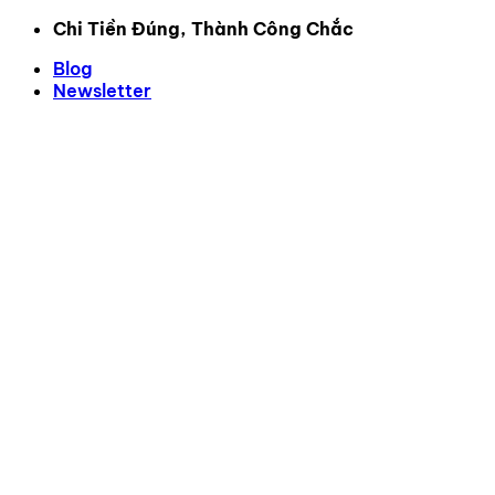
Bỏ
Chi Tiền Đúng, Thành Công Chắc
qua
Blog
nội
Newsletter
dung