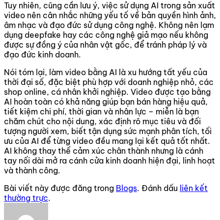
Tuy nhiên, cũng cần lưu ý, việc sử dụng AI trong sản xuất
video nên cân nhắc những yếu tố về bản quyền hình ảnh,
âm nhạc và đạo đức sử dụng công nghệ. Không nên lạm
dụng deepfake hay các công nghệ giả mạo nếu không
được sự đồng ý của nhân vật gốc, để tránh pháp lý và
đạo đức kinh doanh.
Nói tóm lại, làm video bằng AI là xu hướng tất yếu của
thời đại số, đặc biệt phù hợp với doanh nghiệp nhỏ, các
shop online, cá nhân khởi nghiệp. Video được tạo bằng
AI hoàn toàn có khả năng giúp bạn bán hàng hiệu quả,
tiết kiệm chi phí, thời gian và nhân lực – miễn là bạn
chăm chút cho nội dung, xác định rõ mục tiêu và đối
tượng người xem, biết tận dụng sức mạnh phân tích, tối
ưu của AI để từng video đều mang lại kết quả tốt nhất.
AI không thay thế cảm xúc chân thành nhưng là cánh
tay nối dài mở ra cánh cửa kinh doanh hiện đại, linh hoạt
và thành công.
Bài viết này được đăng trong
Blogs
. Đánh dấu
liên kết
thường trực
.