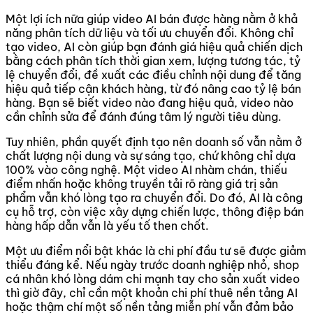
Một lợi ích nữa giúp video AI bán được hàng nằm ở khả
năng phân tích dữ liệu và tối ưu chuyển đổi. Không chỉ
tạo video, AI còn giúp bạn đánh giá hiệu quả chiến dịch
bằng cách phân tích thời gian xem, lượng tương tác, tỷ
lệ chuyển đổi, đề xuất các điều chỉnh nội dung để tăng
hiệu quả tiếp cận khách hàng, từ đó nâng cao tỷ lệ bán
hàng. Bạn sẽ biết video nào đang hiệu quả, video nào
cần chỉnh sửa để đánh đúng tâm lý người tiêu dùng.
Tuy nhiên, phần quyết định tạo nên doanh số vẫn nằm ở
chất lượng nội dung và sự sáng tạo, chứ không chỉ dựa
100% vào công nghệ. Một video AI nhàm chán, thiếu
điểm nhấn hoặc không truyền tải rõ ràng giá trị sản
phẩm vẫn khó lòng tạo ra chuyển đổi. Do đó, AI là công
cụ hỗ trợ, còn việc xây dựng chiến lược, thông điệp bán
hàng hấp dẫn vẫn là yếu tố then chốt.
Một ưu điểm nổi bật khác là chi phí đầu tư sẽ được giảm
thiểu đáng kể. Nếu ngày trước doanh nghiệp nhỏ, shop
cá nhân khó lòng dám chi mạnh tay cho sản xuất video
thì giờ đây, chỉ cần một khoản chi phí thuê nền tảng AI
hoặc thậm chí một số nền tảng miễn phí vẫn đảm bảo