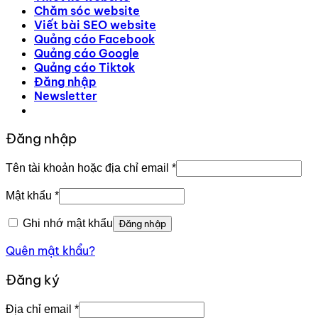
Chăm sóc website
Viết bài SEO website
Quảng cáo Facebook
Quảng cáo Google
Quảng cáo Tiktok
Đăng nhập
Newsletter
Đăng nhập
Bắt
Tên tài khoản hoặc địa chỉ email
*
buộc
Bắt
Mật khẩu
*
buộc
Ghi nhớ mật khẩu
Đăng nhập
Quên mật khẩu?
Đăng ký
Bắt
Địa chỉ email
*