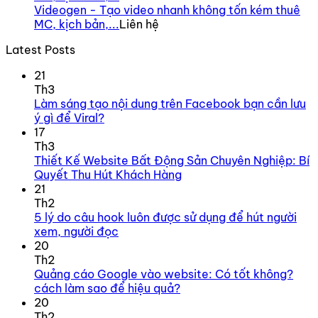
Videogen - Tạo video nhanh không tốn kém thuê
MC, kịch bản,...
Liên hệ
Latest Posts
21
Th3
Làm sáng tạo nội dung trên Facebook bạn cần lưu
ý gì để Viral?
17
Th3
Thiết Kế Website Bất Động Sản Chuyên Nghiệp: Bí
Quyết Thu Hút Khách Hàng
21
Th2
5 lý do câu hook luôn được sử dụng để hút người
xem, người đọc
20
Th2
Quảng cáo Google vào website: Có tốt không?
cách làm sao để hiệu quả?
20
Th2