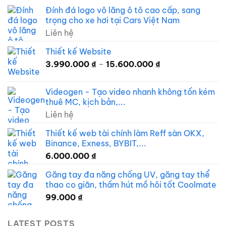
Đính đá logo vô lăng ô tô cao cấp, sang
trọng cho xe hơi tại Cars Việt Nam
Liên hệ
Thiết kế Website
Khoảng
3.990.000
₫
–
15.600.000
₫
giá:
từ
Videogen - Tạo video nhanh không tốn kém
3.990.000 ₫
thuê MC, kịch bản,...
đến
Liên hệ
15.600.000 ₫
Thiết kế web tài chính làm Reff sàn OKX,
Binance, Exness, BYBIT,...
6.000.000
₫
Găng tay đa năng chống UV, găng tay thể
thao co giãn, thấm hút mồ hôi tốt Coolmate
99.000
₫
LATEST POSTS