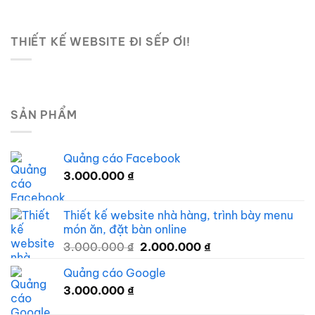
THIẾT KẾ WEBSITE ĐI SẾP ƠI!
SẢN PHẨM
Quảng cáo Facebook
3.000.000
₫
Thiết kế website nhà hàng, trình bày menu
món ăn, đặt bàn online
Giá
Giá
3.000.000
₫
2.000.000
₫
gốc
hiện
Quảng cáo Google
là:
tại
3.000.000
₫
3.000.000 ₫.
là:
2.000.000 ₫.