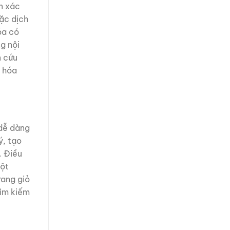
n xác
ặc dịch
óa có
g nội
n cứu
u hóa
 dễ dàng
ý, tạo
. Điều
một
rang giỏ
tìm kiếm