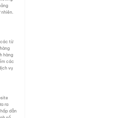
uảng
 nhiên.
 các từ
 hàng
ch hàng
iếm các
dịch vụ
site
a ra
 hấp dẫn
anh số