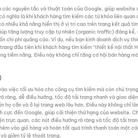
ủ các nguyên tắc và thuật toán của Google, giúp website
có nghĩa là khi khách hàng tìm kiếm các từ khóa liên quan
nhiều khả năng hiển thị ở vị trí cao trên trang kết quả tì
giúp tăng lượng truy cập tự nhiên (organic traffic) đáng kể,
 chi phí quảng cáo. Ví dụ, nếu bạn kinh doanh dịch vụ thi
trang đầu tiên khi khách hàng tìm kiếm “thiết kế nội thất 
àng tiềm năng. Điều này không chỉ tăng cơ hội bán hàng m
)
vào việc tối ưu hóa cho công cụ tìm kiếm mà còn chú trọn
õ ràng, dễ điều hướng, tốc độ tải trang nhanh và giao diệ
in họ cần và ở lại trang web lâu hơn. Điều này không chỉ l
ích cực đến Google, giúp cải thiện thứ hạng của website. C
ện trực quan, các nút điều hướng rõ ràng và tốc độ tải tra
hêm vào giỏ hàng và hoàn tất quá trình thanh toán một c
và giảm tỷ lệ thoát trang.