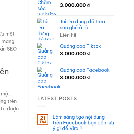
3.000.000
₫
Túi Da đựng đồ treo
sau ghế ô tô
hữu một
Liên hệ
n mang
Quảng cáo Tiktok
huẩn SEO
3.000.000
₫
yên
Quảng cáo Facebook
3.000.000
₫
à một
LATEST POSTS
ng trên
ite được
Làm sáng tạo nội dung
21
Th3
trên Facebook bạn cần lưu
ý gì để Viral?