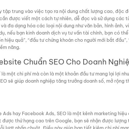
y tập trung vào việc tạo ra nội dung chất lượng cao, độc đ
 cần được viết một cách tự nhiên, dễ đọc và sử dụng các t
và đa dạng hóa các loại nội dung như văn bản, hình ảnh, v
dụ, nếu bạn kinh doanh dịch vụ tư vấn tài chính, bạn có thể
ền hiệu quả”, “đầu tư chứng khoán cho người mới bắt đầu”, 
iềm năng.
 Website Chuẩn SEO Cho Doanh Nghi
là một chi phí mà còn là một khoản đầu tư mang lại lợi nh
EO sẽ giúp doanh nghiệp tăng trưởng doanh số, mở rộng th
le Ads hay Facebook Ads, SEO là một kênh marketing hiệu
ạt được thứ hạng cao trên Google, bạn sẽ nhận được lượng 
ỗi lượt nhấp chuột. Điều này giúp bạn tiết kiệm chi phí ma