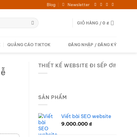
Blog
Newsletter
GIỎ HÀNG /
0
₫
E
QUẢNG CÁO TIKTOK
ĐĂNG NHẬP / ĐĂNG KÝ
THIẾT KẾ WEBSITE ĐI SẾP ƠI!
dễ
SẢN PHẨM
Viết bài SEO website
9.000.000
₫