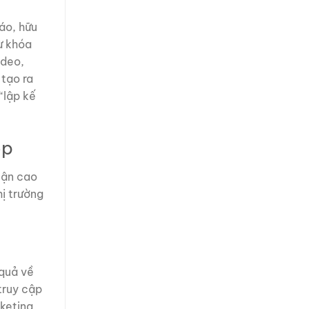
áo, hữu
ừ khóa
ideo,
 tạo ra
“lập kế
ệp
uận cao
ị trường
 quả về
truy cập
rketing