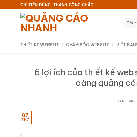
Bỏ
CHI TIỀN ĐÚNG, THÀNH CÔNG CHẮC
qua
nội
dung
THIẾT KẾ WEBSITE
CHĂM SÓC WEBSITE
VIẾT BÀI
6 lợi ích của thiết kế we
dàng quảng cá
ĐĂNG VÀ
07
Th7