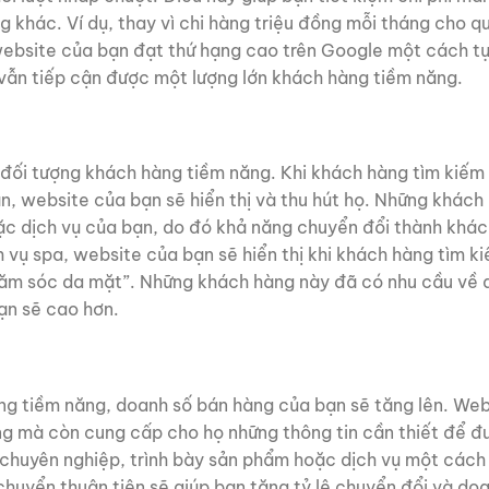
 khác. Ví dụ, thay vì chi hàng triệu đồng mỗi tháng cho q
ebsite của bạn đạt thứ hạng cao trên Google một cách tự
 vẫn tiếp cận được một lượng lớn khách hàng tiềm năng.
đối tượng khách hàng tiềm năng. Khi khách hàng tìm kiếm
n, website của bạn sẽ hiển thị và thu hút họ. Những khách
c dịch vụ của bạn, do đó khả năng chuyển đổi thành khá
h vụ spa, website của bạn sẽ hiển thị khi khách hàng tìm k
“chăm sóc da mặt”. Những khách hàng này đã có nhu cầu về 
bạn sẽ cao hơn.
ng tiềm năng, doanh số bán hàng của bạn sẽ tăng lên. Web
g mà còn cung cấp cho họ những thông tin cần thiết để đư
 chuyên nghiệp, trình bày sản phẩm hoặc dịch vụ một cách
huyển thuận tiện sẽ giúp bạn tăng tỷ lệ chuyển đổi và do