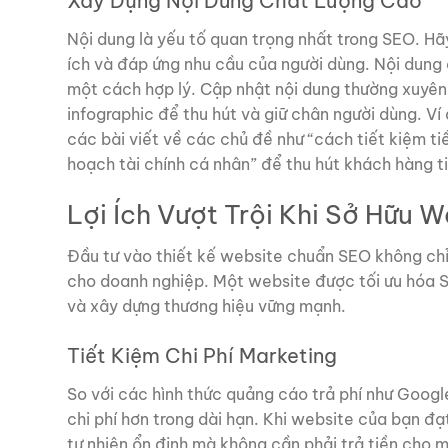
Xây Dựng Nội Dung Chất Lượng Cao
Nội dung là yếu tố quan trọng nhất trong SEO. Hã
ích và đáp ứng nhu cầu của người dùng. Nội dung
một cách hợp lý. Cập nhật nội dung thường xuyên 
infographic để thu hút và giữ chân người dùng. Ví 
các bài viết về các chủ đề như “cách tiết kiệm ti
hoạch tài chính cá nhân” để thu hút khách hàng t
Lợi Ích Vượt Trội Khi Sở Hữu
Đầu tư vào thiết kế website chuẩn SEO không chỉ 
cho doanh nghiệp. Một website được tối ưu hóa S
và xây dựng thương hiệu vững mạnh.
Tiết Kiệm Chi Phí Marketing
So với các hình thức quảng cáo trả phí như Goog
chi phí hơn trong dài hạn. Khi website của bạn đ
tự nhiên ổn định mà không cần phải trả tiền cho m