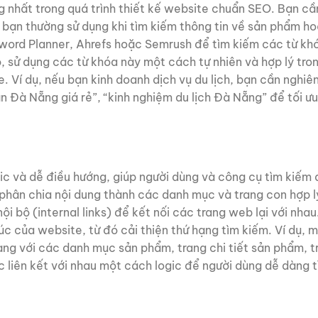
g nhất trong quá trình thiết kế website chuẩn SEO. Bạn cầ
bạn thường sử dụng khi tìm kiếm thông tin về sản phẩm ho
word Planner, Ahrefs hoặc Semrush để tìm kiếm các từ kh
, sử dụng các từ khóa này một cách tự nhiên và hợp lý tron
 Ví dụ, nếu bạn kinh doanh dịch vụ du lịch, bạn cần nghiê
n Đà Nẵng giá rẻ”, “kinh nghiệm du lịch Đà Nẵng” để tối ư
ic và dễ điều hướng, giúp người dùng và công cụ tìm kiếm
, phân chia nội dung thành các danh mục và trang con hợp l
i bộ (internal links) để kết nối các trang web lại với nhau
úc của website, từ đó cải thiện thứ hạng tìm kiếm. Ví dụ, 
àng với các danh mục sản phẩm, trang chi tiết sản phẩm, t
 liên kết với nhau một cách logic để người dùng dễ dàng 