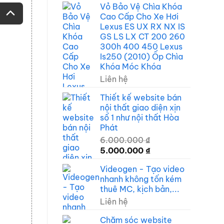
Vỏ Bảo Vệ Chìa Khóa
Cao Cấp Cho Xe Hơi
Lexus ES UX RX NX IS
GS LS LX CT 200 260
300h 400 450 Lexus
Is250 (2010) Ốp Chìa
Khóa Móc Khóa
Liên hệ
Thiết kế website bán
nội thất giao diện xịn
số 1 như nội thất Hòa
Phát
6.000.000
₫
Giá
Giá
5.000.000
₫
gốc
hiện
Videogen - Tạo video
là:
tại
nhanh không tốn kém
6.000.000 ₫.
là:
thuê MC, kịch bản,...
5.000.000 ₫.
Liên hệ
Chăm sóc website