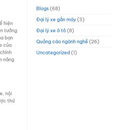
Blogs
(68)
Đại lý xe gắn máy
(3)
ể hiện
in tưởng
Đại lý xe ô tô
(8)
ủa bạn
Quảng cáo ngành nghề
(26)
te của
 chính
Uncategorized
(1)
ềm năng
e, nội
ược thứ