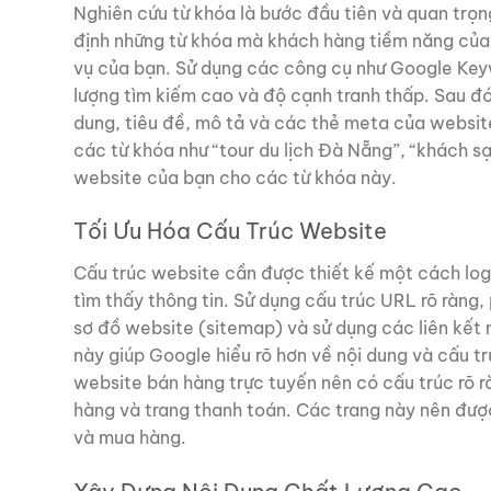
Nghiên cứu từ khóa là bước đầu tiên và quan trọn
định những từ khóa mà khách hàng tiềm năng của 
vụ của bạn. Sử dụng các công cụ như Google Key
lượng tìm kiếm cao và độ cạnh tranh thấp. Sau đó
dung, tiêu đề, mô tả và các thẻ meta của website.
các từ khóa như “tour du lịch Đà Nẵng”, “khách sạ
website của bạn cho các từ khóa này.
Tối Ưu Hóa Cấu Trúc Website
Cấu trúc website cần được thiết kế một cách log
tìm thấy thông tin. Sử dụng cấu trúc URL rõ ràng
sơ đồ website (sitemap) và sử dụng các liên kết nộ
này giúp Google hiểu rõ hơn về nội dung và cấu tr
website bán hàng trực tuyến nên có cấu trúc rõ r
hàng và trang thanh toán. Các trang này nên được
và mua hàng.