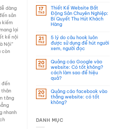
Thiết Kế Website Bất
 dễ dàng
17
Th3
Động Sản Chuyên Nghiệp:
 đến sản
Bí Quyết Thu Hút Khách
m kiếm
Hàng
 mang lại
ết kế nội
5 lý do câu hook luôn
21
Th2
được sử dụng để hút người
Hà Nội”
xem, người đọc
à còn
Quảng cáo Google vào
20
Th2
website: Có tốt không?
cách làm sao để hiệu
quả?
g đến
n thân
Quảng cáo facebook vào
20
Th2
thẳng website: có tốt
àm tăng
không?
hẳng
ng nhanh
ách
DANH MỤC