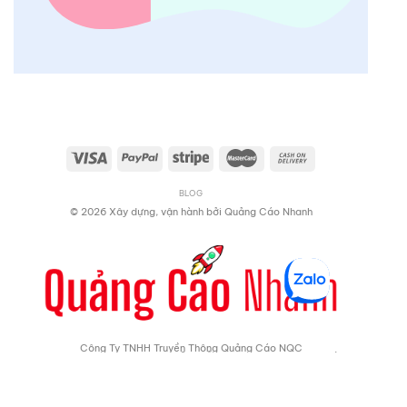
BLOG
© 2026 Xây dựng, vận hành bởi
Quảng Cáo Nhanh
Công Ty TNHH Truyền Thông Quảng Cáo NQC
Vinhomes Grand Park, Nguyễn Xiển, Quận 9, TP Thủ Đức, Hồ
Chí Minh
Giấy phép ĐKKD: 0313395589 - Cấp ngày: 12/08/2015
Chịu trách nhiệm nội dung: Ông Nguyễn Quang Châu
Số điện thoại: 0903681090
Email: nqcmedia@gmail.com