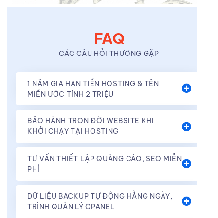
FAQ
CÁC CÂU HỎI THƯỜNG GẶP
1 NĂM GIA HẠN TIỀN HOSTING & TÊN
MIỀN ƯỚC TÍNH 2 TRIỆU
BẢO HÀNH TRON ĐỜI WEBSITE KHI
KHỞI CHẠY TẠI HOSTING
TƯ VẤN THIẾT LẬP QUẢNG CÁO, SEO MIỄN
PHÍ
DỮ LIỆU BACKUP TỰ ĐỘNG HẰNG NGÀY,
TRÌNH QUẢN LÝ CPANEL